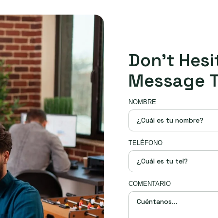
D
o
n
’
t
H
e
s
i
M
e
s
s
a
g
e
NOMBRE
TELÉFONO
COMENTARIO