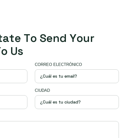
t
a
t
e
T
o
S
e
n
d
Y
o
u
r
T
o
U
s
CORREO ELECTRÓNICO
CIUDAD