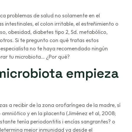
voca problemas de salud no solamente en el
ntestinales, el colon irritable, el estreñimiento o
o, obesidad, diabetes tipo 2, Sd. metabólico,
otros. Si te pregunto con qué tratas estos
 especialista no te haya recomendado ningún
rar tu microbiota… ¿Por qué?
 microbiota empieza
as a recibir de la zona orofaríngea de la madre, sí
o amniótico y en la placenta (Jiménez et al, 2008;
tante tenía periodontitis i encías sangrantes? o
 determina mejor inmunidad ya desde el