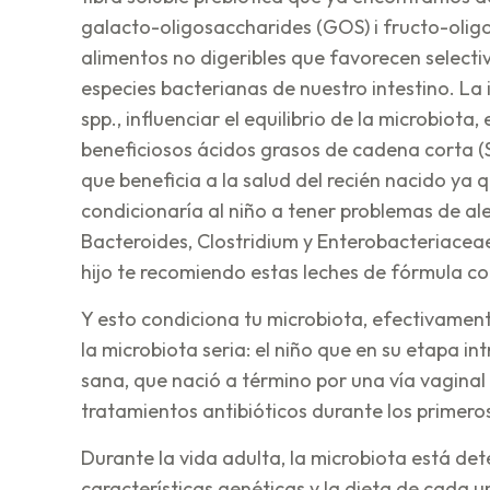
galacto-oligosaccharides (GOS) i fructo-oli
alimentos no digeribles que favorecen selecti
especies bacterianas de nuestro intestino. La
spp., influenciar el equilibrio de la microbiota
beneficiosos ácidos grasos de cadena corta (
que beneficia a la salud del recién nacido ya 
condicionaría al niño a tener problemas de ale
Bacteroides, Clostridium y Enterobacteriaceae 
hijo te recomiendo estas leches de fórmula c
Y esto condiciona tu microbiota, efectivament
la microbiota seria: el niño que en su etapa i
sana, que nació a término por una vía vaginal
tratamientos antibióticos durante los primeros
Durante la vida adulta, la microbiota está det
características genéticas y la dieta de cada u