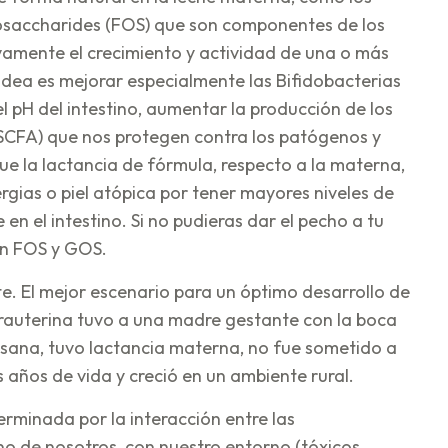
gosaccharides (FOS) que son componentes de los
vamente el crecimiento y actividad de una o más
 idea es mejorar especialmente las Bifidobacterias
, el pH del intestino, aumentar la producción de los
SCFA) que nos protegen contra los patógenos y
que la lactancia de fórmula, respecto a la materna,
rgias o piel atópica por tener mayores niveles de
en el intestino. Si no pudieras dar el pecho a tu
on FOS y GOS.
e. El mejor escenario para un óptimo desarrollo de
ntrauterina tuvo a una madre gestante con la boca
 sana, tuvo lactancia materna, no fue sometido a
 años de vida y creció en un ambiente rural.
erminada por la interacción entre las
no de nosotros, con nuestro entorno (tóxicos,