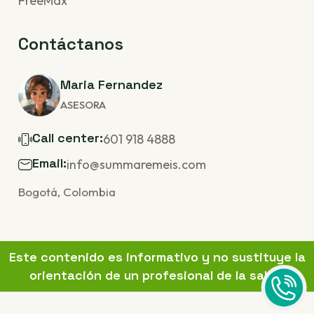
FreeMax
Contáctanos
Maria Fernandez
ASESORA
Call center:
601 918 4888
Email:
info@summaremeis.com
Bogotá, Colombia
E
s
t
e
c
o
n
t
e
n
i
d
o
e
s
i
n
f
o
r
m
a
t
i
v
o
y
n
o
s
u
s
t
i
t
u
y
e
l
a
o
r
i
e
n
t
a
c
i
ó
n
d
e
u
n
p
r
o
f
e
s
i
o
n
a
l
d
e
l
a
s
a
l
u
d
.